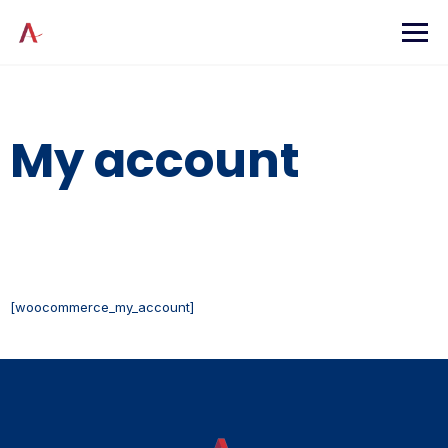
Skip
to
content
My account
[woocommerce_my_account]