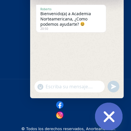
Metodología
Roberto
Bienvenido(a) a Academia
Nosotros
Norteamericana, ¿Como
podemos ayudarte?
Pago en línea
20:50
Contáctenos
Campus Virtual
"+chaty_settings.lang.emoji_picker+"
undefined
WhatsApp
Message
© Todos los derechos reservados, Anorteamerican.