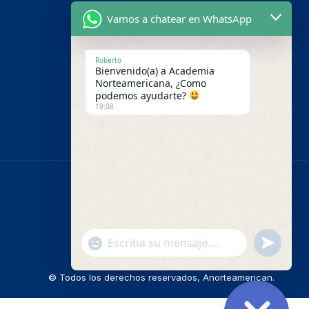
Nosotros
Vamos a chatear en WhatsApp
Pago en línea
Contáctenos
Roberto
Bienvenido(a) a Academia
Campus Virtual
Norteamericana, ¿Como
podemos ayudarte?
19:08
"+chaty_settings.lang.emoji_picker+"
undefined
WhatsApp
Message
© Todos los derechos reservados, Anorteamerican.